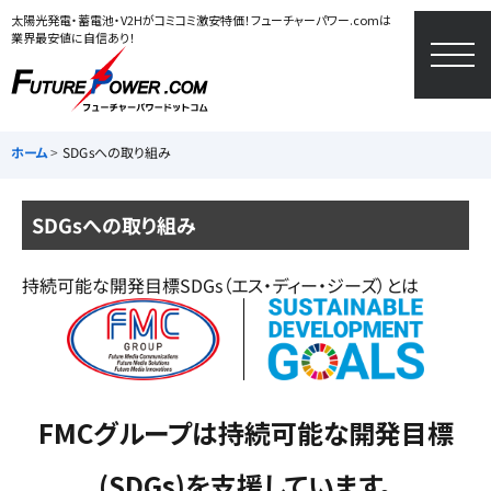
太陽光発電・蓄電池・V2Hがコミコミ激安特価！フューチャーパワー.comは
業界最安値に自信あり！
togg
navi
ホーム
SDGsへの取り組み
SDGsへの取り組み
持続可能な開発目標SDGs（エス・ディー・ジーズ）とは
FMCグループは持続可能な開発目標
(SDGs)を支援しています。