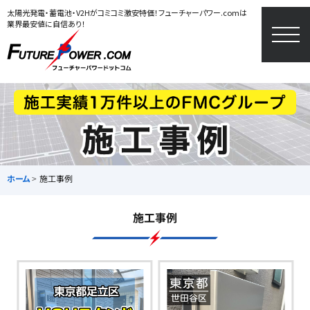
太陽光発電・蓄電池・V2Hがコミコミ激安特価！フューチャーパワー.comは
業界最安値に自信あり！
togg
navi
ホーム
施工事例
施工事例