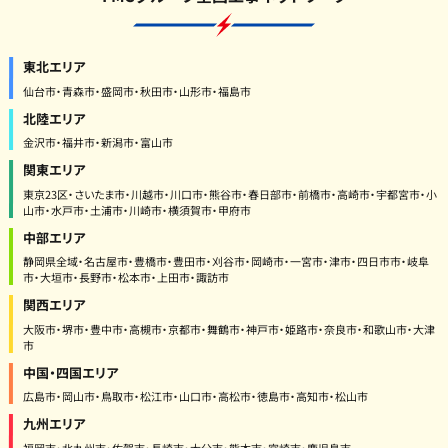
東北エリア
仙台市・青森市・盛岡市・秋田市・山形市・福島市
北陸エリア
金沢市・福井市・新潟市・富山市
関東エリア
東京23区・さいたま市・川越市・川口市・熊谷市・春日部市・前橋市・高崎市・宇都宮市・小
山市・水戸市・土浦市・川崎市・横須賀市・甲府市
中部エリア
静岡県全域・名古屋市・豊橋市・豊田市・刈谷市・岡崎市・一宮市・津市・四日市市・岐阜
市・大垣市・長野市・松本市・上田市・諏訪市
関西エリア
大阪市・堺市・豊中市・高槻市・京都市・舞鶴市・神戸市・姫路市・奈良市・和歌山市・大津
市
中国・四国エリア
広島市・岡山市・鳥取市・松江市・山口市・高松市・徳島市・高知市・松山市
九州エリア
福岡市・北九州市・佐賀市・長崎市・大分市・熊本市・宮崎市・鹿児島市