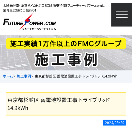
太陽光発電・蓄電池・V2Hがコミコミ激安特価！フューチャーパワー.comは
業界最安値に自信あり！
togg
navi
ホーム
施工事例
東京都杉並区 蓄電池設置工事 トライブリッド14.9kWh
東京都杉並区 蓄電池設置工事 トライブリッド
14.9kWh
2024/09/20