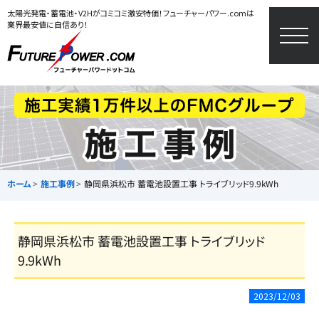
太陽光発電・蓄電池・V2Hがコミコミ激安特価！フューチャーパワー.comは
業界最安値に自信あり！
togg
navi
ホーム
施工事例
静岡県浜松市 蓄電池設置工事 トライブリッド9.9kWh
静岡県浜松市 蓄電池設置工事 トライブリッド
9.9kWh
2023/12/03