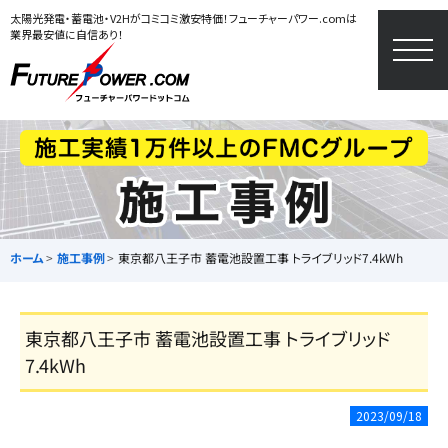
太陽光発電・蓄電池・V2Hがコミコミ激安特価！フューチャーパワー.comは
業界最安値に自信あり！
togg
navi
ホーム
施工事例
東京都八王子市 蓄電池設置工事 トライブリッド7.4kWh
東京都八王子市 蓄電池設置工事 トライブリッド
7.4kWh
2023/09/18