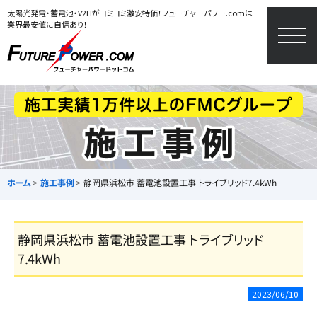
太陽光発電・蓄電池・V2Hがコミコミ激安特価！フューチャーパワー.comは
業界最安値に自信あり！
togg
navi
ホーム
施工事例
静岡県浜松市 蓄電池設置工事 トライブリッド7.4kWh
静岡県浜松市 蓄電池設置工事 トライブリッド
7.4kWh
2023/06/10