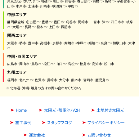
東京23区・さいたま市・川越市・川口市・熊谷市・春日部市・前橋市・高崎市・宇都宮市・小
山市・水戸市・土浦市・川崎市・横須賀市・甲府市
中部エリア
静岡県全域・名古屋市・豊橋市・豊田市・刈谷市・岡崎市・一宮市・津市・四日市市・岐阜
市・大垣市・長野市・松本市・上田市・諏訪市
関西エリア
大阪市・堺市・豊中市・高槻市・京都市・舞鶴市・神戸市・姫路市・奈良市・和歌山市・大津
市
中国・四国エリア
広島市・岡山市・鳥取市・松江市・山口市・高松市・徳島市・高知市・松山市
九州エリア
福岡市・北九州市・佐賀市・長崎市・大分市・熊本市・宮崎市・鹿児島市
※ 北海道・沖縄・離島の方はお問い合わせください。
Home
太陽光・蓄電池・V2H
土地付き太陽光
施工事例
スタッフブログ
プライバシーポリシー
運営会社
お問い合わせ