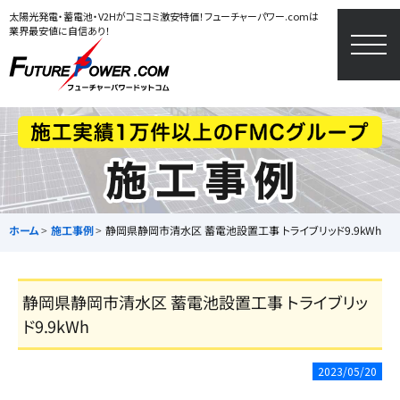
太陽光発電・蓄電池・V2Hがコミコミ激安特価！フューチャーパワー.comは
業界最安値に自信あり！
togg
navi
ホーム
施工事例
静岡県静岡市清水区 蓄電池設置工事 トライブリッド9.9kWh
静岡県静岡市清水区 蓄電池設置工事 トライブリッ
ド9.9kWh
2023/05/20