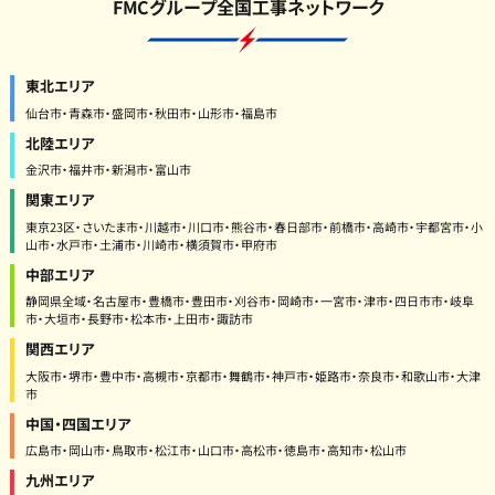
FMCグループ全国工事ネットワーク
東北エリア
仙台市・青森市・盛岡市・秋田市・山形市・福島市
北陸エリア
金沢市・福井市・新潟市・富山市
関東エリア
東京23区・さいたま市・川越市・川口市・熊谷市・春日部市・前橋市・高崎市・宇都宮市・小
山市・水戸市・土浦市・川崎市・横須賀市・甲府市
中部エリア
静岡県全域・名古屋市・豊橋市・豊田市・刈谷市・岡崎市・一宮市・津市・四日市市・岐阜
市・大垣市・長野市・松本市・上田市・諏訪市
関西エリア
大阪市・堺市・豊中市・高槻市・京都市・舞鶴市・神戸市・姫路市・奈良市・和歌山市・大津
市
中国・四国エリア
広島市・岡山市・鳥取市・松江市・山口市・高松市・徳島市・高知市・松山市
九州エリア