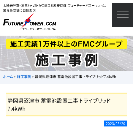
太陽光発電・蓄電池・V2Hがコミコミ激安特価！フューチャーパワー.comは
業界最安値に自信あり！
togg
navi
ホーム
施工事例
静岡県沼津市 蓄電池設置工事 トライブリッド7.4kWh
静岡県沼津市 蓄電池設置工事 トライブリッド
7.4kWh
2023/03/20