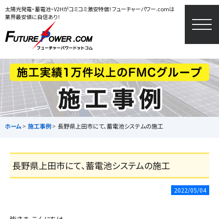
太陽光発電・蓄電池・V2Hがコミコミ激安特価！フューチャーパワー.comは
業界最安値に自信あり！
togg
navi
ホーム
施工事例
長野県上田市にて、蓄電池システムの施工
長野県上田市にて、蓄電池システムの施工
2022/05/04
皆さま、こんにちは