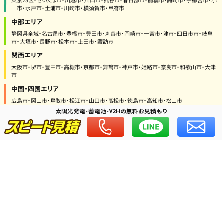
山市・水戸市・土浦市・川崎市・横須賀市・甲府市
中部エリア
静岡県全域・名古屋市・豊橋市・豊田市・刈谷市・岡崎市・一宮市・津市・四日市市・岐阜
市・大垣市・長野市・松本市・上田市・諏訪市
関西エリア
大阪市・堺市・豊中市・高槻市・京都市・舞鶴市・神戸市・姫路市・奈良市・和歌山市・大津
市
中国・四国エリア
広島市・岡山市・鳥取市・松江市・山口市・高松市・徳島市・高知市・松山市
太陽光発電・蓄電池・V2Hの無料お見積もり
九州エリア
福岡市・北九州市・佐賀市・長崎市・大分市・熊本市・宮崎市・鹿児島市
※ 北海道・沖縄・離島の方はお問い合わせください。
Home
太陽光・蓄電池・V2H
土地付き太陽光
施工事例
スタッフブログ
プライバシーポリシー
運営会社
お問い合わせ