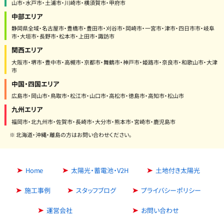
山市・水戸市・土浦市・川崎市・横須賀市・甲府市
中部エリア
静岡県全域・名古屋市・豊橋市・豊田市・刈谷市・岡崎市・一宮市・津市・四日市市・岐阜
市・大垣市・長野市・松本市・上田市・諏訪市
関西エリア
大阪市・堺市・豊中市・高槻市・京都市・舞鶴市・神戸市・姫路市・奈良市・和歌山市・大津
市
中国・四国エリア
広島市・岡山市・鳥取市・松江市・山口市・高松市・徳島市・高知市・松山市
九州エリア
福岡市・北九州市・佐賀市・長崎市・大分市・熊本市・宮崎市・鹿児島市
※ 北海道・沖縄・離島の方はお問い合わせください。
Home
太陽光・蓄電池・V2H
土地付き太陽光
施工事例
スタッフブログ
プライバシーポリシー
運営会社
お問い合わせ