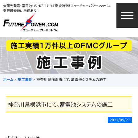
太陽光発電・蓄電池・V2Hがコミコミ激安特価！フューチャーパワー.comは
業界最安値に自信あり！
togg
navi
ホーム
施工事例
神奈川県横浜市にて、蓄電池システムの施工
神奈川県横浜市にて、蓄電池システムの施工
2022/05/27
皆さま、こんにちは