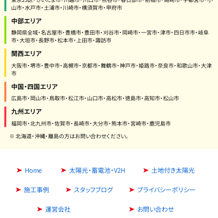
山市・水戸市・土浦市・川崎市・横須賀市・甲府市
中部エリア
静岡県全域・名古屋市・豊橋市・豊田市・刈谷市・岡崎市・一宮市・津市・四日市市・岐阜
市・大垣市・長野市・松本市・上田市・諏訪市
関西エリア
大阪市・堺市・豊中市・高槻市・京都市・舞鶴市・神戸市・姫路市・奈良市・和歌山市・大津
市
中国・四国エリア
広島市・岡山市・鳥取市・松江市・山口市・高松市・徳島市・高知市・松山市
九州エリア
福岡市・北九州市・佐賀市・長崎市・大分市・熊本市・宮崎市・鹿児島市
※ 北海道・沖縄・離島の方はお問い合わせください。
Home
太陽光・蓄電池・V2H
土地付き太陽光
施工事例
スタッフブログ
プライバシーポリシー
運営会社
お問い合わせ