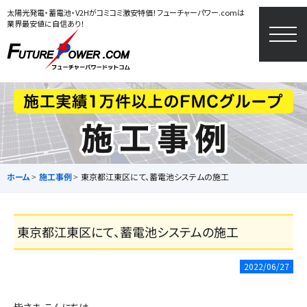
太陽光発電・蓄電池・V2Hがコミコミ激安特価！フューチャーパワー.comは
業界最安値に自信あり！
togg
navi
ホーム
施工事例
東京都江東区にて、蓄電池システムの施工
東京都江東区にて、蓄電池システムの施工
2022/06/27
皆さま、こんにちは