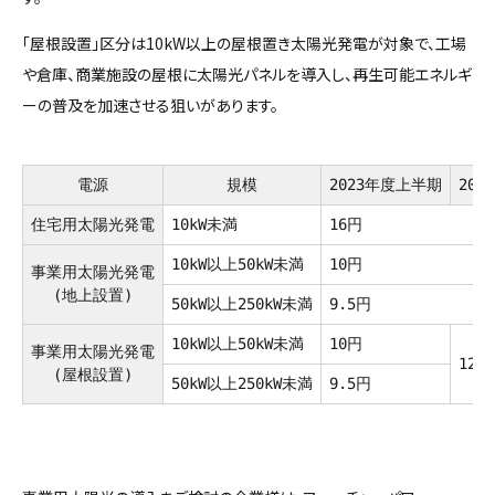
「屋根設置」区分は10kW以上の屋根置き太陽光発電が対象で、工場
や倉庫、商業施設の屋根に太陽光パネルを導入し、再生可能エネルギ
ーの普及を加速させる狙いがあります。
2023年度上半期
20
電源
規模
16円
10kW未満
住宅用太陽光発電
10円
10kW以上50kW未満
事業用太陽光発電
(地上設置)
9.5円
50kW以上250kW未満
10kW以上50kW未満
10円
事業用太陽光発電
12円
(屋根設置)
50kW以上250kW未満
9.5円