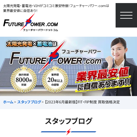
太陽光発電・蓄電池・V2Hがコミコミ激安特価！フューチャーパワー.comは
業界最安値に自信あり！
togg
navi
ホーム
スタッフブログ
【2023年6月最新版】FIT・FIP制度 買取価格決定
スタッフブログ