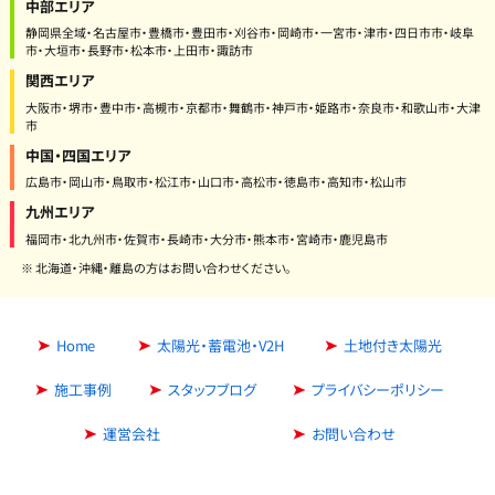
中部エリア
静岡県全域・名古屋市・豊橋市・豊田市・刈谷市・岡崎市・一宮市・津市・四日市市・岐阜
市・大垣市・長野市・松本市・上田市・諏訪市
関西エリア
大阪市・堺市・豊中市・高槻市・京都市・舞鶴市・神戸市・姫路市・奈良市・和歌山市・大津
市
中国・四国エリア
広島市・岡山市・鳥取市・松江市・山口市・高松市・徳島市・高知市・松山市
九州エリア
福岡市・北九州市・佐賀市・長崎市・大分市・熊本市・宮崎市・鹿児島市
※ 北海道・沖縄・離島の方はお問い合わせください。
Home
太陽光・蓄電池・V2H
土地付き太陽光
施工事例
スタッフブログ
プライバシーポリシー
運営会社
お問い合わせ